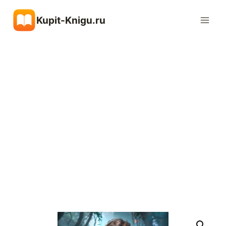
Перейти
Kupit-Knigu.ru
к
содержимому