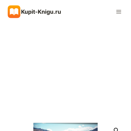
Перейти
Kupit-Knigu.ru
к
содержимому