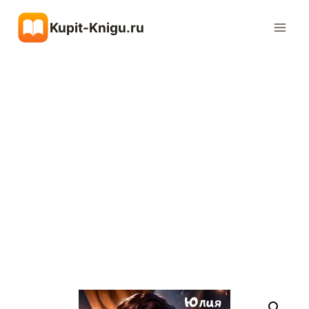
Перейти
Kupit-Knigu.ru
к
содержимому