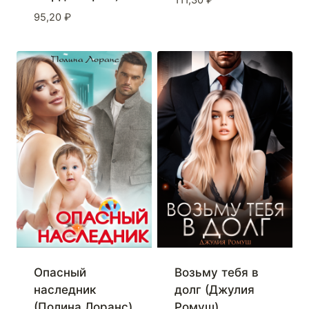
111,30
₽
95,20
₽
Опасный
Возьму тебя в
наследник
долг (Джулия
(Полина Лоранс)
Ромуш)