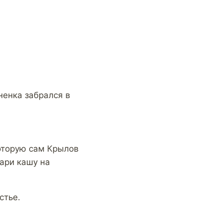
ненка забрался в
которую сам Крылов
вари кашу на
стье.