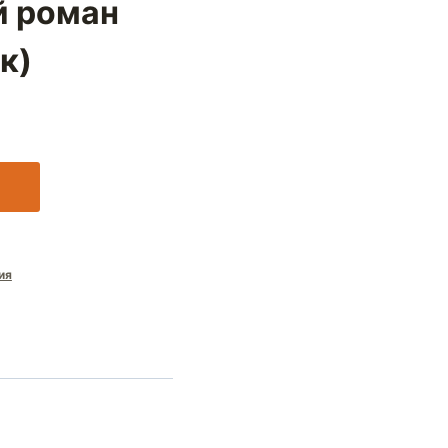
й роман
к)
ия