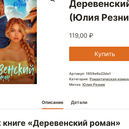
Деревенски
(Юлия Резни
119,00
₽
Купить
Артикул:
1959e6e22de1
Категория:
Романтическая комед
Метка:
Юлия Резник
Описание
Детали
к книге «Деревенский роман»