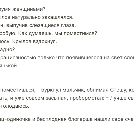
 двумя женщинами?
ылов натурально закашлялся.
он, выпучив слезящиеся глаза.
опробую. Как думаешь, мы поместимся?
ось. Крылов вздохнул.
ладно?
грациозностью только что появившегося на свет сло
нянькой.
е поместишься, – буркнул мальчик, обнимая Стешу, 
ать, и уже совсем засыпая, пробормотал: – Лучше с
оголодаюсь.
тец-одиночка и бесплодная блогерша нашли свое сча