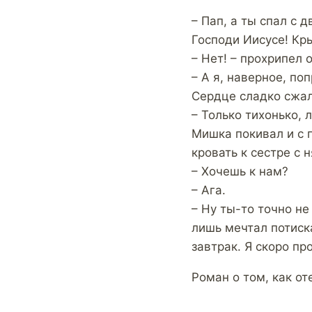
– Пап, а ты спал с
Господи Иисусе! Кр
– Нет! – прохрипел 
– А я, наверное, п
Сердце сладко сжал
– Только тихонько, 
Мишка покивал и с 
кровать к сестре с 
– Хочешь к нам?
– Ага.
– Ну ты-то точно н
лишь мечтал потиск
завтрак. Я скоро пр
Роман о том, как о