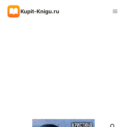
Перейти
Kupit-Knigu.ru
к
содержимому