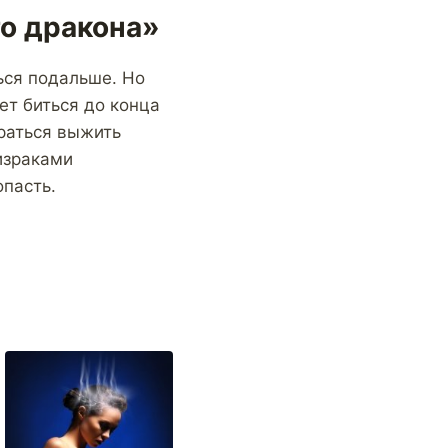
го дракона»
ся подальше. Но
ет биться до конца
араться выжить
ризраками
опасть.