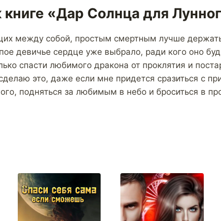
 книге «Дар Солнца для Лунно
щих между собой, простым смертным лучше держать
упое девичье сердце уже выбрало, ради кого оно буд
лько спасти любимого дракона от проклятия и пост
 сделаю это, даже если мне придется сразиться с п
ого, подняться за любимым в небо и броситься в пр