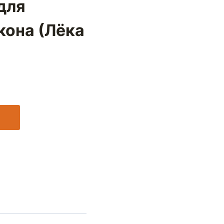
для
кона (Лёка