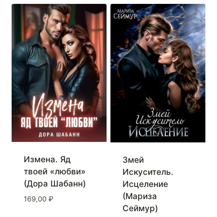
Измена. Яд
Змей
твоей «любви»
Искуситель.
(Дора Шабанн)
Исцеление
(Мариза
169,00
₽
Сеймур)