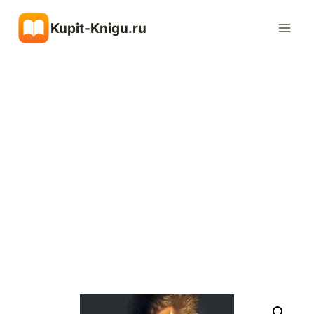
Перейти
Kupit-Knigu.ru
к
содержимому