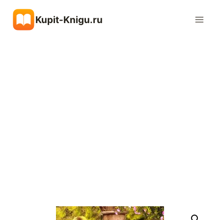
Перейти
Kupit-Knigu.ru
к
содержимому