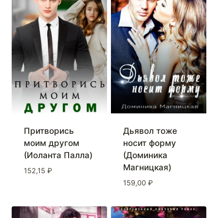
Притворись
Дьявол тоже
моим другом
носит форму
(Иоланта Палла)
(Доминика
Магницкая)
152,15
₽
159,00
₽