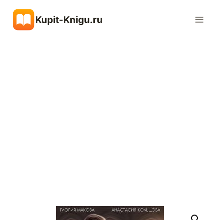
Перейти
Kupit-Knigu.ru
к
содержимому