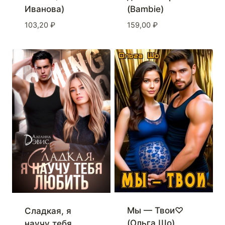
Иванова)
(Bambie)
103,20
₽
159,00
₽
Мы — Твои♡
Сладкая, я
(Ольга Шо)
научу тебя