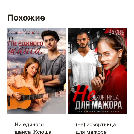
Похожие
Ни единого
(не) эскортница
шанса (Ксюша
для мажора