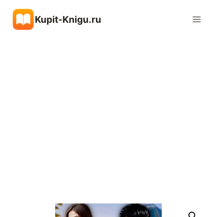
Перейти
Kupit-Knigu.ru
к
содержимому