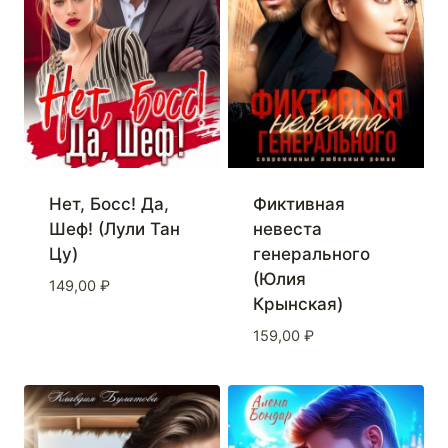
Нет, Босс! Да,
Фиктивная
Шеф! (Лули Тан
невеста
Цу)
генерального
(Юлия
149,00
₽
Крынская)
159,00
₽