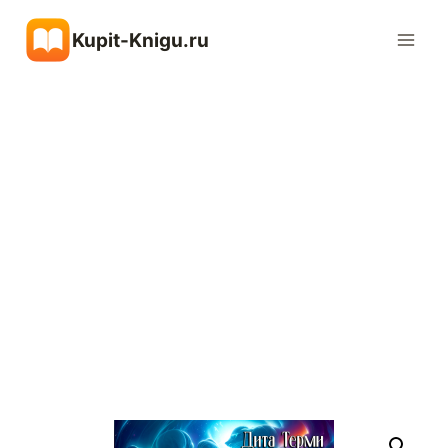
Перейти
Kupit-Knigu.ru
к
содержимому