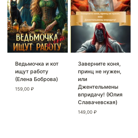
Ведьмочка и кот
Заверните коня,
ищут работу
принц не нужен,
(Елена Боброва)
или
Джентельмены
159,00
₽
впридачу! (Юлия
Славачевская)
149,00
₽