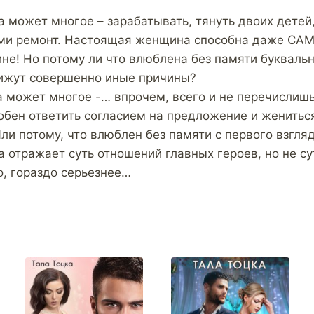
может многое – зарабатывать, тянуть двоих детей,
ами ремонт. Настоящая женщина способна даже САМ
е! Но потому ли что влюблена без памяти буквальн
вижут совершенно иные причины?
может многое -… впрочем, всего и не перечислиш
бен ответить согласием на предложение и жениться
ли потому, что влюблен без памяти с первого взгля
а отражает суть отношений главных героев, но не с
о, гораздо серьезнее…