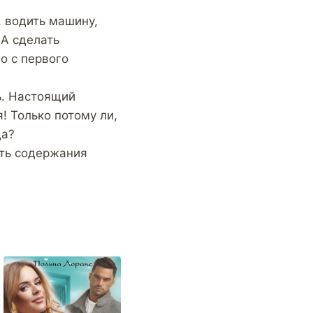
 водить машину,
А сделать
о с первого
ь. Настоящий
! Только потому ли,
да?
уть содержания