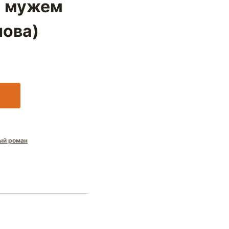
м мужем
нова)
ый роман