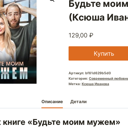
Будьте мои
(Ксюша Ива
129,00
₽
Купить
Артикул:
bf61d629b5d0
Категория:
Современный любовн
Метка:
Ксюша Иванова
Описание
Детали
к книге «Будьте моим мужем»