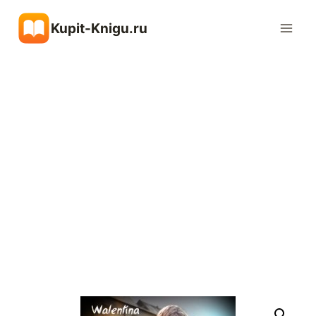
Перейти
Kupit-Knigu.ru
к
содержимому