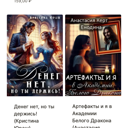
159,00
₽
Артефакты и я в
Денег нет, но ты
Академии
держись!
Белого Дракона
(Кристина
(Анастасия