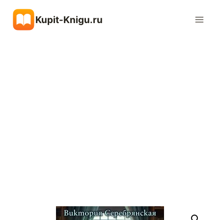
Перейти
Kupit-Knigu.ru
к
содержимому