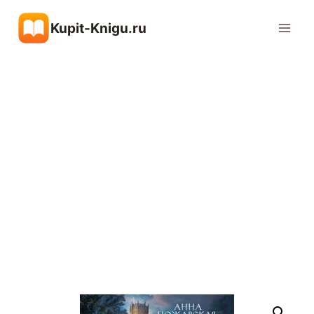
Перейти
Kupit-Knigu.ru
к
содержимому