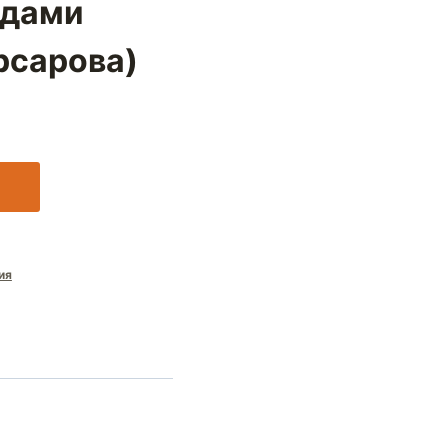
удами
рсарова)
ия