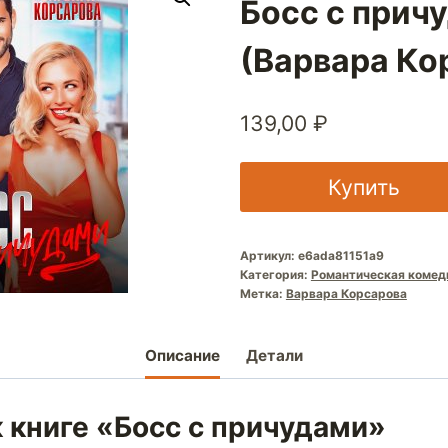
Босс с прич
(Варвара Ко
139,00
₽
Купить
Артикул:
e6ada81151a9
Категория:
Романтическая комед
Метка:
Варвара Корсарова
Описание
Детали
 книге «Босс с причудами»