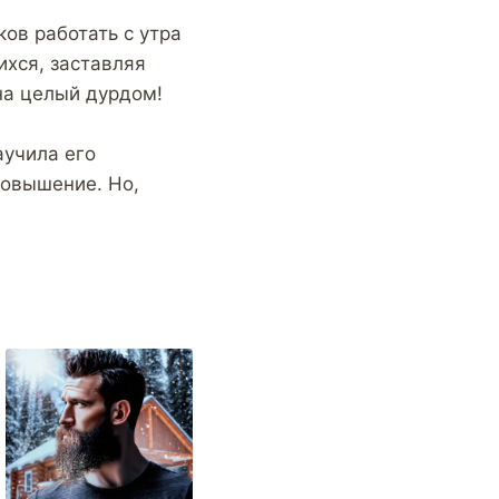
ков работать с утра
ихся, заставляя
на целый дурдом!
аучила его
повышение. Но,