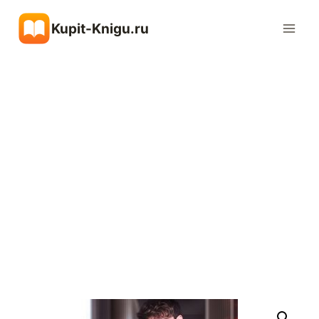
Перейти
Kupit-Knigu.ru
к
содержимому