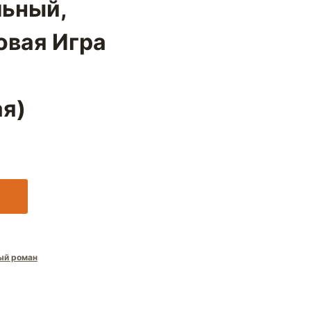
льный,
овая Игра
я)
ый роман