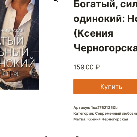
Богатый, си
одинокий: Н
(Ксения
Черногорска
159,00
₽
Купить
Артикул:
1ca27621350b
Категория:
Современный любовн
Метка:
Ксения Черногорская