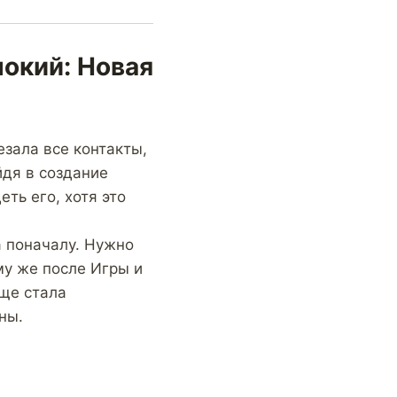
нокий: Новая
зала все контакты,
йдя в создание
ть его, хотя это
 поначалу. Нужно
ому же после Игры и
аще стала
ны.