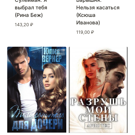
Сулейман. Я
Барышня.
выбрал тебя
Нельзя касаться
(Рина Беж)
(Ксюша
Иванова)
143,20
₽
119,00
₽