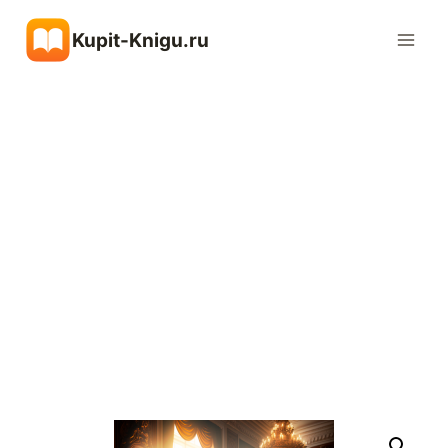
Перейти
Kupit-Knigu.ru
к
содержимому