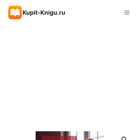
Перейти
Kupit-Knigu.ru
к
содержимому