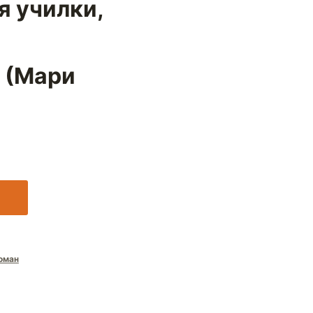
я училки,
 (Мари
)
оман