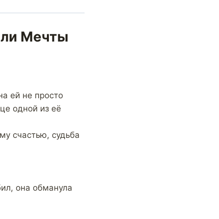
 или Мечты
на ей не просто
це одной из её
му счастью, судьба
бил, она обманула