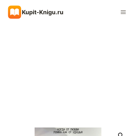
Перейти
Kupit-Knigu.ru
к
содержимому