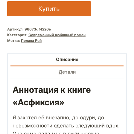
Купить
Артикул:
96673df4220e
Категория:
Современный любовный роман
Метка:
Полина Рей
Описание
Детали
Аннотация к книге
«Асфиксия»
Я захотел её внезапно, до одури, до
невозможности сделать следующий вдох.
Она сама дала мне в руки оружие —