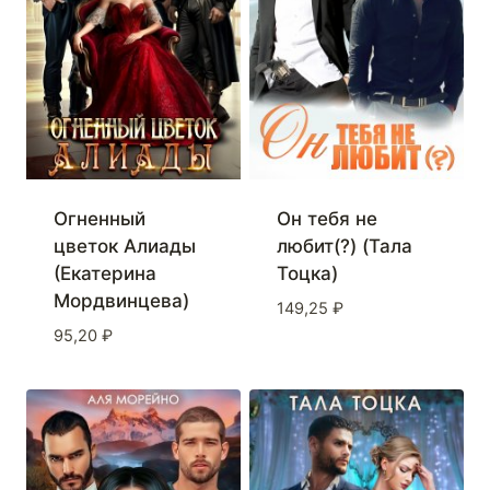
Огненный
Он тебя не
цветок Алиады
любит(?) (Тала
(Екатерина
Тоцка)
Мордвинцева)
149,25
₽
95,20
₽