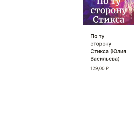
По ту
сторону
Стикса (Юлия
Васильева)
129,00
₽