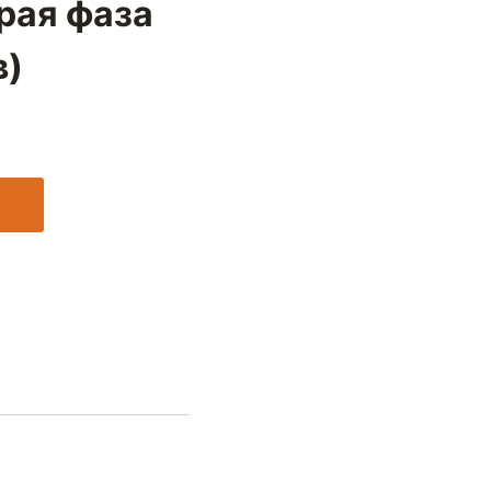
орая фаза
в)