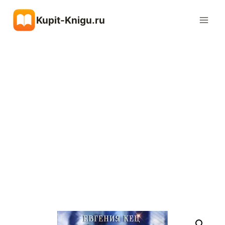
Перейти
Kupit-Knigu.ru
к
содержимому