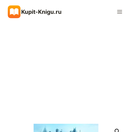
Перейти
Kupit-Knigu.ru
к
содержимому