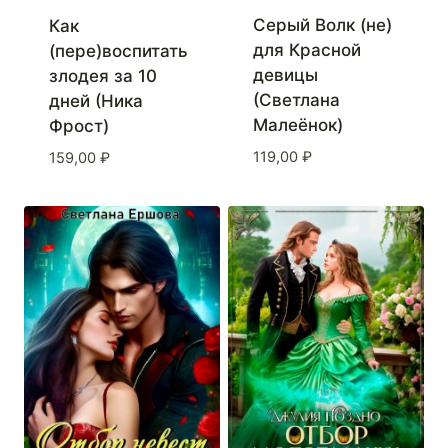
Серый Волк (не)
Как
для Красной
(пере)воспитать
девицы
злодея за 10
(Светлана
дней (Ника
Малеёнок)
Фрост)
119,00
₽
159,00
₽