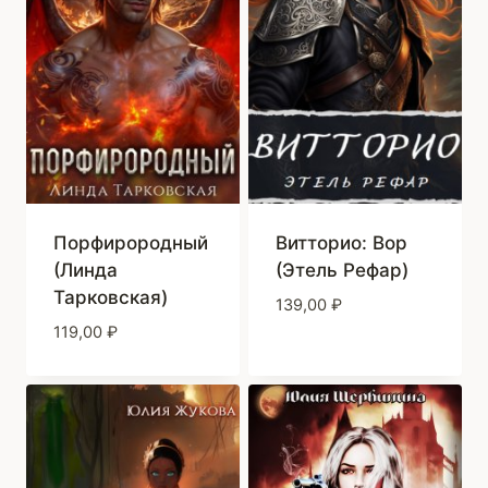
Порфирородный
Витторио: Вор
(Линда
(Этель Рефар)
Тарковская)
139,00
₽
119,00
₽