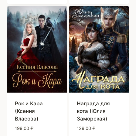
Рок и Кара
Награда для
(Ксения
кота (Юлия
Власова)
Заморская)
199,00
₽
129,00
₽