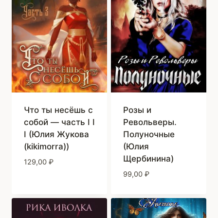
Что ты несёшь с
Розы и
собой — часть I I
Револьверы.
I (Юлия Жукова
Полуночные
(kikimorra))
(Юлия
Щербинина)
129,00
₽
99,00
₽