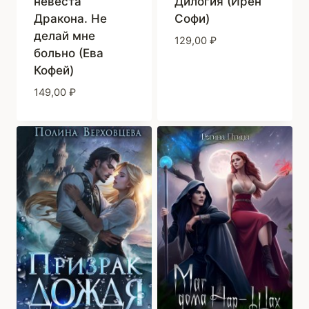
невеста
Дилогия (Ирен
Дракона. Не
Софи)
делай мне
129,00
₽
больно (Ева
Кофей)
149,00
₽