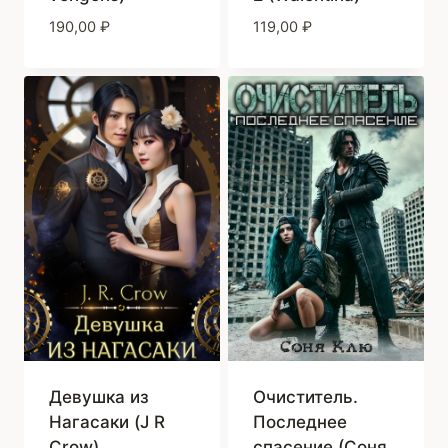
190,00
₽
119,00
₽
Девушка из
Очиститель.
Нагасаки (J R
Последнее
Crow)
спасение (Соня