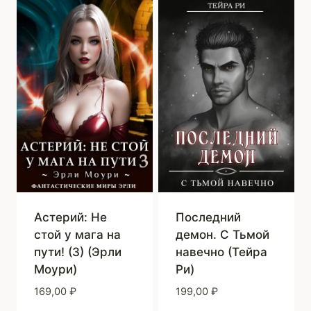
Астерий: Не
Последний
стой у мага на
демон. С Тьмой
пути! (3) (Эрли
навечно (Тейра
Моури)
Ри)
169,00
₽
199,00
₽