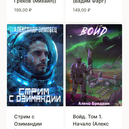
Греков (Михаил))
(Вадим Фарг)
199,00
₽
149,00
₽
Стрим с
Войд. Том 1.
Озимандии
Начало (Алекс