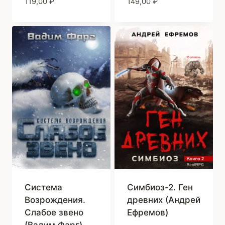
119,00
₽
149,00
₽
Система
Симбиоз-2. Ген
Возрождения.
древних (Андрей
Слабое звено
Ефремов)
(Вадим Фарг)