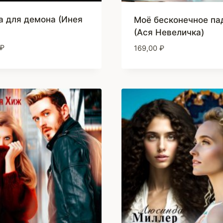
а для демона (Инея
Моё бесконечное па
(Ася Невеличка)
₽
169,00
₽