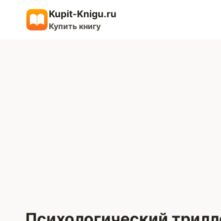
Перейти
Kupit-Knigu.ru
к
Купить книгу
содержимому
Психологический трилл