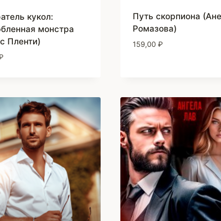
Путь скорпиона (Ан
атель кукол:
Ромазова)
бленная монстра
с Пленти)
159,00
₽
₽