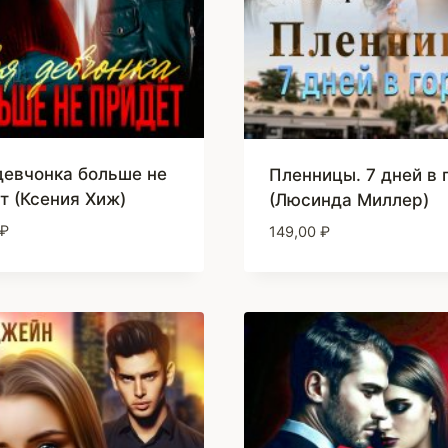
девчонка больше не
Пленницы. 7 дней в 
т (Ксения Хиж)
(Люсинда Миллер)
₽
149,00
₽