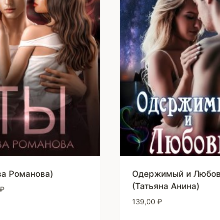
ва Романова)
Одержимый и Любо
(Татьяна Анина)
₽
139,00
₽