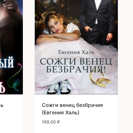
вь
Сожги венец безбрачия
(Евгения Халь)
169,00
₽