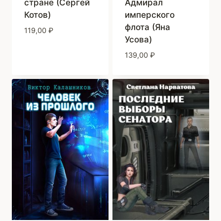
Адмирал
стране (Сергей
имперского
Котов)
флота (Яна
119,00
₽
Усова)
139,00
₽