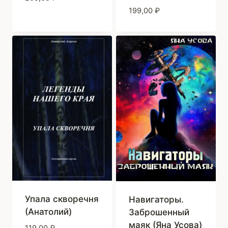
199,00
₽
Упала скворечня
Навигаторы.
(Анатолий)
Заброшенный
маяк (Яна Усова)
119,00
₽