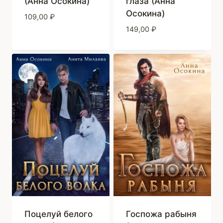
(Анна Осокина)
глаза (Анна
Осокина)
109,00
₽
149,00
₽
Поцелуй белого
Госпожа рабыня