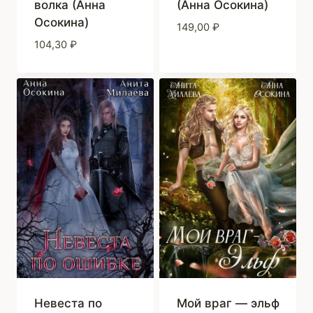
волка (Анна
(Анна Осокина)
Осокина)
149,00
₽
104,30
₽
Невеста по
Мой враг — эльф