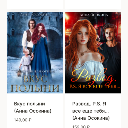
Вкус полыни
Развод. P.S. Я
(Анна Осокина)
все еще тебя…
(Анна Осокина)
149,00
₽
159,00
₽