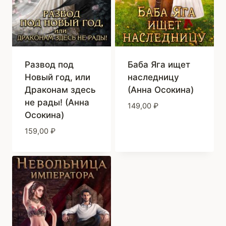
Развод под
Баба Яга ищет
Новый год, или
наследницу
Драконам здесь
(Анна Осокина)
не рады! (Анна
149,00
₽
Осокина)
159,00
₽