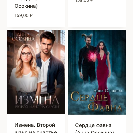
159,00
₽
Осокина)
159,00
₽
Измена. Второй
Сердце фавна
шанс на счастье
(Анна Осокина)