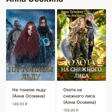
На тонком льду
Охота на
(Анна Осокина)
снежного лиса
(Анна Осокина)
149,00
₽
159,00
₽