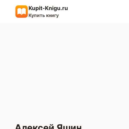
Перейти
Kupit-Knigu.ru
к
Купить книгу
содержимому
Алексей Яшин