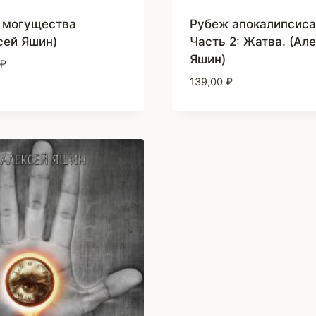
 могущества
Рубеж апокалипсиса
сей Яшин)
Часть 2: Жатва. (Ал
Яшин)
₽
139,00
₽